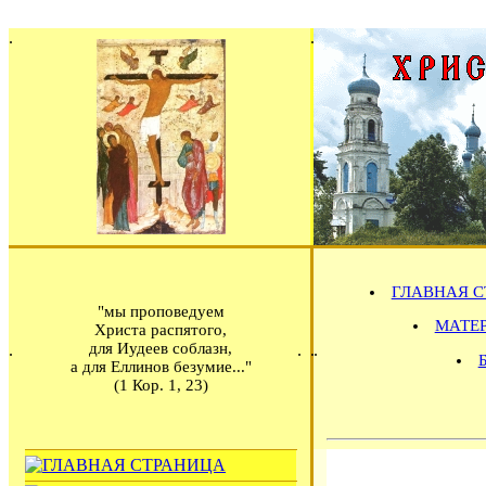
ГЛАВНАЯ С
"мы проповедуем
МАТЕРИ
Христа распятого,
для Иудеев соблазн,
а для Еллинов безумие..."
(1 Кор. 1, 23)