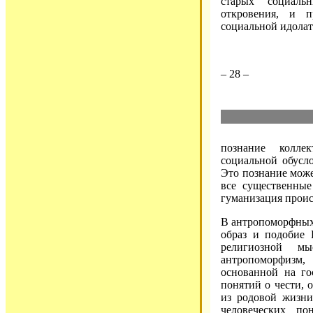
старых социаль
откровения, и п
социальной идолат
– 28 –
познание колле
социальной обусл
Это познание може
все существенные
гуманизация проис
В антропоморфных 
образ и подобие 
религиозной м
антропоморфизм
основанной на го
понятий о чести, 
из родовой жизни
человеческих по