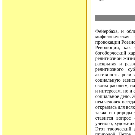
Фейербаха, и обл
мифологическая
провокации Розан
Революции, как
богоборческий ха
религиозной жизни
раскрытая и разв
религиозного су
активность религ
социальную завис
своим расовым, н
и интересам, но и
социальное дело. 
нем человек всегд
открылась для вся
также и природы 
ставится вопрос 
ученого, художник
Этот творческий 
природой Петра. 