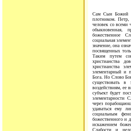
Сам Сын Божий в
плотником. Петр,
человек со всеми 
обыкновенная, 
божественное Сл
социальная элемен
значение, она озна
посвященных толь
Таким путем со
христианства д
христианства эл
элементарный и п
Бога. Но Слово Бо
существовать в 
воздействиям, ее 
субъект будет пос
элементарности С
через порабощающ
удаваться ему л
социальным фен
божественного и д
искажением боже
Слабости и нед