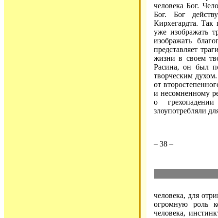
человека Бог. Чел
Бог. Бог действ
Кирхегардта. Так
уже изображать т
изображать благ
представляет траг
жизни в своем тв
Расина, он был п
творческим духом.
от второстепенног
и несомненному ре
о грехопадении
злоупотребляли дл
– 38 –
человека, для отри
огромную роль к
человека, инстин