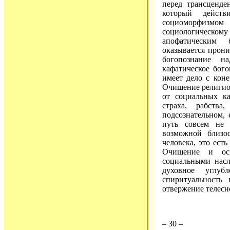
перед трансценде
который действ
социоморфизм
социологическому
апофатическим 
оказывается прон
богопознание н
кафатическое бого
имеет дело с кон
Очищение религиоз
от социальных ка
страха, рабства
подсознательном, 
путь совсем не 
возможной близо
человека, это ест
Очищение и осв
социальными насл
духовное углуб
спиритуальность
отвержение телесн
– 30 –