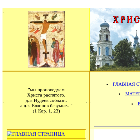
ГЛАВНАЯ С
"мы проповедуем
МАТЕРИ
Христа распятого,
для Иудеев соблазн,
а для Еллинов безумие..."
(1 Кор. 1, 23)