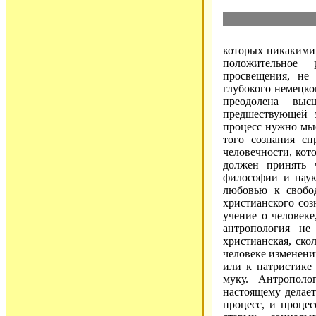
которых никакими 
положительное 
просвещения, не 
глубокого немецко
преодолена выс
предшествующей э
процесс нужно мыс
того сознания сп
человечности, кот
должен принять 
философии и наук
любовью к свобод
христианского соз
учение о человеке
антропология не
христианская, ско
человеке изменени
или к патристике
муку. Антрополо
настоящему делае
процесс, и проце