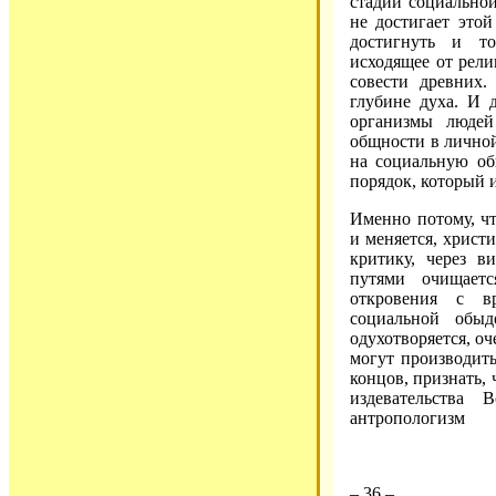
стадии социальной
не достигает это
достигнуть и то
исходящее от рели
совести древних.
глубине духа. И 
организмы людей
общности в личной 
на социальную об
порядок, который 
Именно потому, ч
и меняется, христ
критику, через 
путями очищает
откровения с в
социальной обыд
одухотворяется, оч
могут производить
концов, признать,
издевательства 
антропологизм
– 36 –