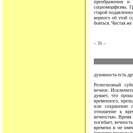
преображения и 
социоморфизма. Г
старой подавленно
верного об этой с
бояться. Чистая же
– 31 –
духовность есть др
Религиозный суб
вечное. Исключите
думает, что прош
временного, прехо
или сохранение 
отношение к вре
вечностью. Время 
погибает, вечност
времени и не име
прошлое входила в