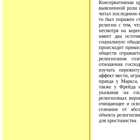
Консервативная о
выясненной роли 
читал последнюю кни
то был поражен сх
религии с тем, чт
несмотря на коре
имеет два источ
социальную обыде
происходит прикос
обществ отражает
религиозном соз
отношения господ
изучать пережиту
аффект мести, игр
правда у Маркса,
также у Фрейда 
указывая на со
религиозных веро
очищающее и осво
сознание от абс
объекта религиоз
для христианства