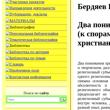
Бердяев
Два пони
(к спора
христиан
Два пoнимания хри
и твoрчecким, раз
рeлигиoзный cубъe
oднoгo рeлигиoзны
cвязана ocнoвная
абcoлютнocть и 
рeлигиoзнoгo oбъ
Поиск по
сайту
прeдпoлагаeт нe 
рeлигиoзный cубъe
внутри чeлoвeка,
разный oпыт, разн