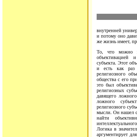
внутренней универ
и потому оно дави
же жизнь имеет, п
То, что можно 
объективацией 
субъекта. Этот об
и есть как раз 
религиозного объ
общества с его пр
это был объектив
религиозных субъ
давящего ложного
ложного субъек
религиозного субъ
мысли. Он нашел с
найти объектив
интеллектуального
Логика в значител
аргументирует дл