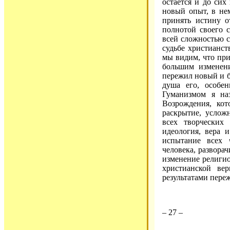
остается и до сих
новый опыт, в не
принять истину о
полнотой своего с
всей сложностью с
судьбе христианст
мы видим, что при
большим изменен
пережил новый и б
душа его, особен
Гуманизмом я на
Возрождения, кот
раскрытие, услож
всех творческих 
идеология, вера 
испытание всех 
человека, развора
изменение религио
христианской ве
результатами пере
– 27 –