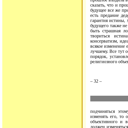
сказать, что и пр
будущее все же пр
есть предание дед
гарантия истины, 
будущего также не
быть страшная ло
твориться исти
консерватизм, ид
всякое изменение е
лучшему. Все тут 
порядок, установ
религиозного объе
– 32 –
подчиняться это
изменять его, то 
объективного и в
должен изменяться