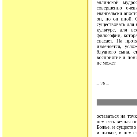
эллинской мудр
совершенно очев
евангельски-апост
он, но он иной. 
существовать для 
культуре, для в
философии, котора
спасает. На прот
изменяется, усло
блудного сына, с
восприятие и пон
не может
– 26 –
оставаться на точ
нем есть вечная о
Божье, и существо
и низкое, в нем с