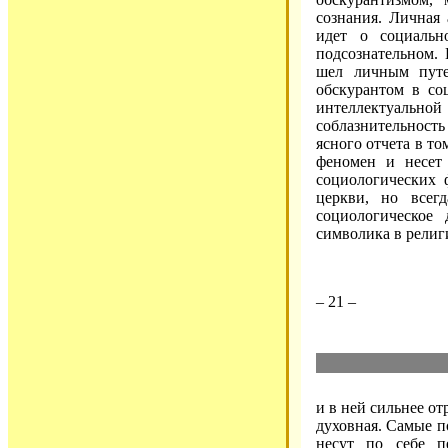
сознания. Личная 
идет о социальн
подсознательном. 
шел личным путе
обскурантом в со
интеллектуаль
соблазнительност
ясного отчета в то
феномен и несет 
социологических 
церкви, но всег
социологическое 
символика в религ
– 21 –
и в ней сильнее от
духовная. Самые п
несут по себе п