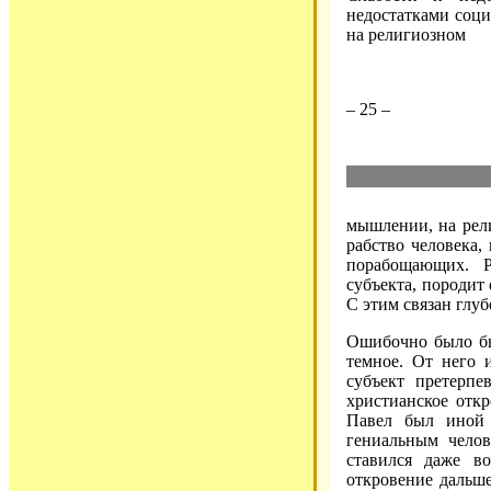
недостатками соц
на религиозном
– 25 –
мышлении, на рели
рабство человека,
порабощающих. Р
субъекта, породит
С этим связан глу
Ошибочно было бы
темное. От него 
субъект претерпе
христианское отк
Павел был иной 
гениальным челов
ставился даже во
откровение дальш