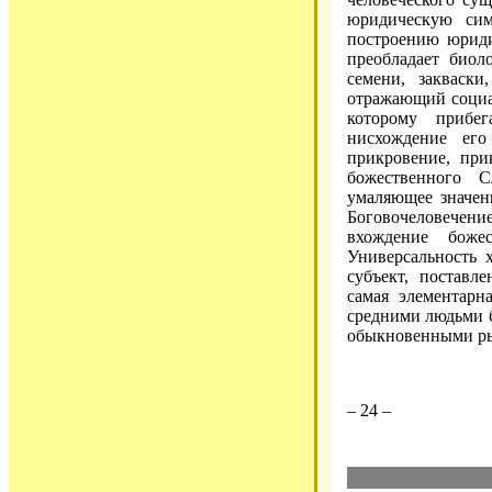
юридическую си
построению юриди
преобладает биол
семени, закваск
отражающий социа
которому прибег
нисхождение его
прикровение, при
божественного 
умаляющее значени
Боговочеловечение
вхождение боже
Универсальность 
субъект, поставл
самая элементарн
средними людьми б
обыкновенными р
– 24 –