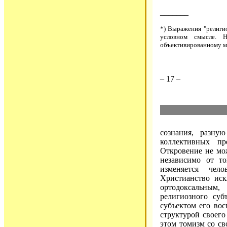
_______
*) Выражения "религи
условном смысле. 
объективированному м
– 17 –
сознания, разну
коллективных пр
Откровение не мож
независимо от то
изменяется чел
Христианство иск
ортодоксальным
религиозного суб
субъектом его во
структурой своего
этом томизм со св