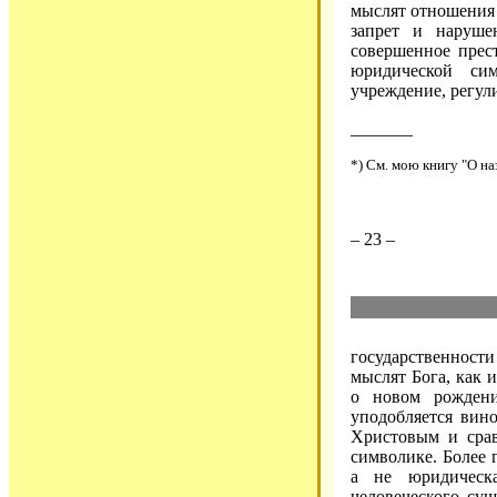
мыслят отношения 
запрет и наруше
совершенное прес
юридической си
учреждение, регул
_______
*) См. мою книгу "О на
– 23 –
государственност
мыслят Бога, как 
о новом рожден
уподобляется вино
Христовым и срав
символике. Более 
а не юридическа
человеческого су