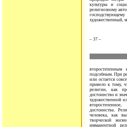
культуры и соци
религиозному авто
господствующему
художественный, м
– 37 –
второстепенным
подсобным. При ре
или остается совс
привело к тому, ч
религии, как п
достоинство и знач
художественной ил
второстепенное
достоинства. Ре
человека, как вы
творческой жизн
имманентной рел