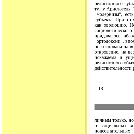
религиозного субъ
тут у Аристотеля.
"модернизм", ест
субъекта. При это
как эволюцию. Но
социологического 
придавалось абсо
"ортодоксии", впо
она основана на в
откровение, на ве
искажаема и уще
религиозного объек
действительности 
– 18 –
личным только, но
от социальных в
подсознательных