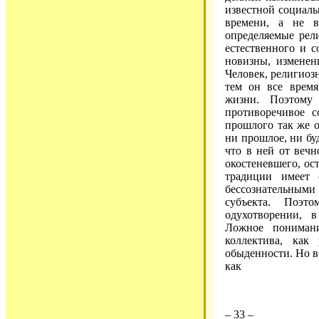
известной социаль
времени, а не в
определяемые рели
естественного и с
новизны, изменен
Человек, религиозн
тем он все время 
жизни. Поэтому 
противоречивое с
прошлого так же о
ни прошлое, ни бу
что в ней от вечн
окостеневшего, ос
традиции имеет 
бессознательным
субъекта. Поэт
одухотворении, 
Ложное понимани
коллектива, как
обыденности. Но в
как
– 33 –