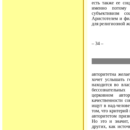
есть также ее соц
именно потому 
субъективизм с
Аристотелем и фи
для религиозной ж
– 34 –
авторитетна желае
хочет услышать г
находится во влас
бессознательны
церковном авто
качественности со
ищут в над-челове
том, что критерий 
авторитетом приз
Но это и значит,
других, как исто