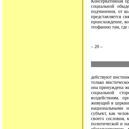
Консервативная о
социальной обыд
подчинения, от ко
представляется св
происхождение, ко
теофанию там, где
– 20 –
действуют инстинк
только мистическо
она принуждена жи
социальной сто
воздействиям, пр
живущий в церкви,
национальными и
субъект, как чело
своего сословия, 
политической и на
обскурантизмом, 