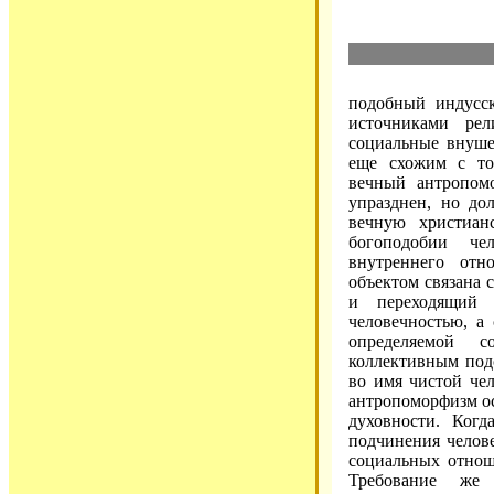
подобный индусск
источниками ре
социальные внуше
еще схожим с то
вечный антропом
упразднен, но до
вечную христиан
богоподобии че
внутреннего от
объектом связана 
и переходящий 
человечностью, а
определяемой с
коллективным под
во имя чистой че
антропоморфизм ос
духовности. Когд
подчинения челове
социальных отнош
Требование же 