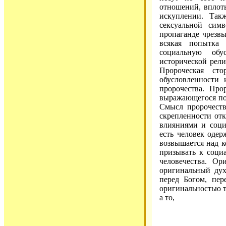
отношений, вплот
искуплении. Так
сексуальной сим
пропаганде чрезв
всякая попытка 
социальную обу
исторической рел
Пророческая ст
обусловленности 
пророчества. Про
выражающегося по 
Смысл пророчеств
скрепленности от
влияниями и соци
есть человек оде
возвышается над 
призывать к соци
человечества. Ор
оригинальный дух
перед Богом, пер
оригинальностью ту
а то,