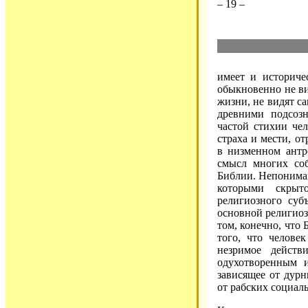
– 19 –
имеет и историче
обыкновенно не ви
жизни, не видят са
древними подсозн
частой стихии че
страха и мести, о
в низменном антр
смысл многих соб
Библии. Непониман
которыми скрыт
религиозного суб
основной религиоз
том, конечно, что
того, что челове
незримое действ
одухотворенным 
зависящее от дур
от рабских социал