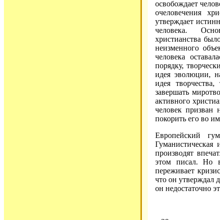
освобождает челов
очеловечения хр
утверждает истин
человека. Осно
христианства было
неизменного объе
человека оставал
порядку, творческ
идея эволюции, н
идея творчества,
завершать миротв
активного христиа
человек призван 
покорить его во им
Европейский гум
Гуманистическая 
производят впеча
этом писал. Но 
переживает кризис
что он утверждал д
он недостаточно эт