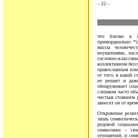
– 22 –
что близко к п
примордиально *)
массы человечес
внушениями, насл
сословно-класс
коллективном бесс
православным или
от того, в какой 
не решает и даже
обнаруживает соци
слишком часто объ
чистым стоянием 
зависит он от врем
Откровение религи
лишь символическ
родовой социальн
символики – сим
отношений, и симв