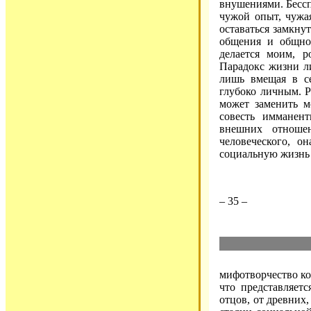
внушениями. Бессп
чужой опыт, чужа
оставаться замкну
общения и общно
делается моим, 
Парадокс жизни ли
лишь вмещая в се
глубоко личным. Р
может заменить м
совесть имманент
внешних отношен
человеческого, о
социальную жизнь 
– 35 –
мифотворчество кол
что представляетс
отцов, от древних,