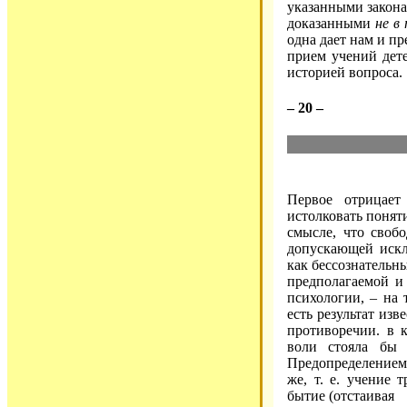
указанными закон
доказанными
не в
одна дает нам и пр
прием учений дет
историей вопроса.
– 20 –
Первое отрицает
истолковать поняти
смысле, что своб
допускающей иск
как бессознательн
предполагаемой и 
психологии, – на 
есть результат изв
противоречии. в 
воли стояла бы 
Предопределением,
же, т. е. учение 
бытие (отстаивая