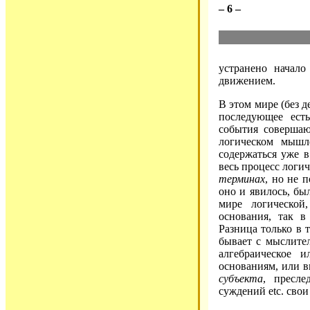
– 6 –
устранено начало
движением.
В этом мире (без д
последующее есть
события совершаю
логическом мышл
содержаться уже 
весь процесс логи
терминах
, но не 
оно и явилось, б
мире логической
основания, так в
Разница только в 
бывает с мыслител
алгебраическое и
основаниям, или в
субъекта
, пресле
суждений etc. сво