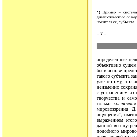
_______
*) Пример – система
диалектического
самор
носителя ее, субъекта.
– 7 –
определенные цели
объективно сущем 
бы в основе предс
такого субъекта за
уже потому, что о
неизменно сохраня
с устранением из 
творчества и само
только
состояния
мировоззрения Д
ощущения", имеющ
выражением этого
данной во внутрен
подобного мировоз
передающей только