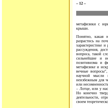
– 12 –
метафизики с юр
крыши.
Понятно, какая 
разрастись на по
характеристике и
рассуждения, дос
вопроса, такой сл
сильнейшие и и
позитивизма и ф
метафизике и иск
вечные вопросы"
научной мысли 
неизбежным для че
или несомненность
– Лотце, или у на
Но конечно твер
деятельности, от
своем теоретическ