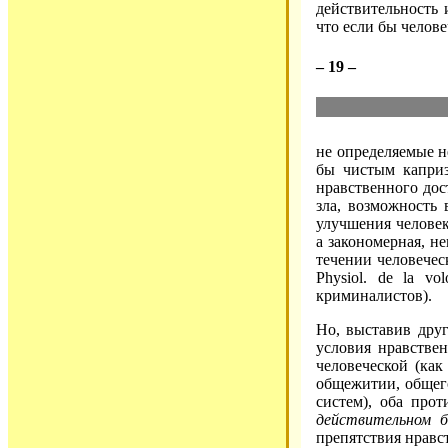
действительность 
что если бы челове
– 19 –
не определяемые н
бы чистым каприз
нравственного дос
зла, возможность
улучшения человек
а закономерная, н
течении человечес
Physiol. de la v
криминалистов).
Но, выставив друг
условия нравствен
человеческой (как
общежитии, общего 
систем), оба про
действительном 
препятствия нравс