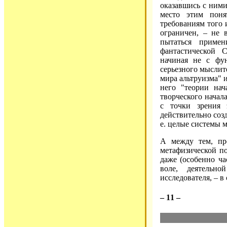
оказавшись с ними
место этим пон
требованиям того
ограничен, – не 
пытаться приме
фантастической 
начиная не с фу
серьезного мыслит
мира альтруизма" и
него "теории нач
творческого начал
с точки зрения 
действительно соз
е. целые системы 
А между тем, пр
метафизической п
даже (особенно ча
воле, деятельно
исследователя, – в
– 11 –