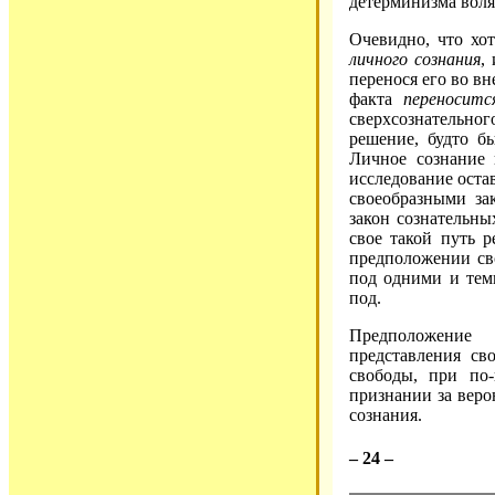
детерминизма воля
Очевидно, что хо
личного сознания
,
перенося его во в
факта
переноситс
сверхсознательно
решение, будто 
Личное сознание 
исследование остав
своеобразными за
закон сознательны
свое такой путь 
предположении сво
под одними и тем
под.
Предположение
представления св
свободы, при по
признании за вер
сознания.
– 24 –