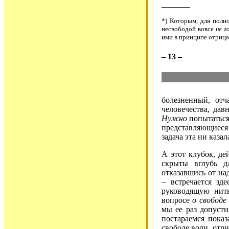
_______
*) Которым, для полн
несвободой вовсе
не г
ими в принципе отрица
– 13 –
болезненный, отч
человечества, да
Нужно
попытаться
представляющиеся 
задача эта ни каза
А этот клубок, де
скрыты вглубь д
отказавшись от на
– встречается зд
руководящую нить
вопросе
о свободе
мы ее раз допуст
постараемся показ
свободе воли, отр