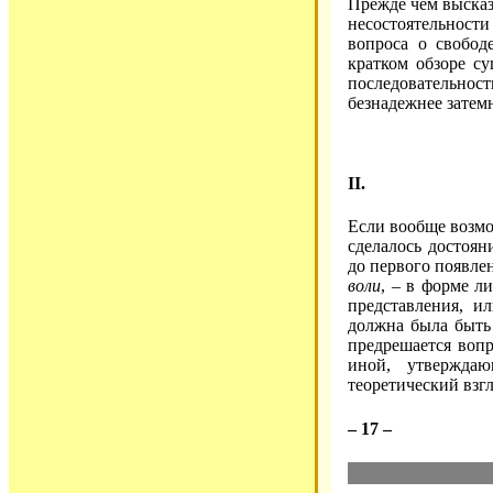
Прежде чем высказ
несостоятельности
вопроса о свобо
кратком обзоре с
последовательнос
безнадежнее затем
II.
Если вообще возмо
сделалось достоян
до первого появле
воли
, – в форме л
представления, и
должна была быть
предрешается воп
иной, утвержда
теоретический взгл
– 17 –