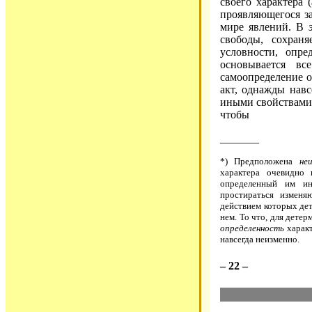
своего характера 
проявляющегося з
мире явлений. В
свободы, сохраня
условности, опре
основывается вс
самоопределение о
акт, однажды нав
иными свойствами,
чтобы
_______
*) Предположена
не
характера очевидно
определенный им ин
простираться изменя
действием которых дет
нем. То что, для детер
определенность
характ
навсегда неизменно.
– 22 –