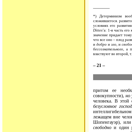
_______
*) Детерминизм воо
сложившегося. развито
условиях его развития
Dittes
’а: 1-я часть ег
значение придает тому
что все оно – плод раз
и
добро
и
зло
, и
свобо
бессознательного
, а 
властвуют во второй, т
– 21 –
притом ее необх
совокупности),
но 
человека. В этой
безусловное госпо
интеллигибельном 
лежащем вне чело
Шопенгауэр), ил
свободно
и один р