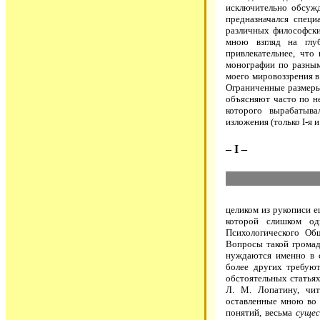
исключительно обсужд
предназначался специ
различных философски
мною взгляд на глу
привлекательнее, что
монографии по разны
моего мировоззрения в
Ограниченные размеры 
объясняют часто по н
которого вырабатыва
изложения (только I-я и
– I –
целиком из рукописи е
которой слишком од
Психологического Об
Вопросы такой громад
нуждаются именно в 
более других требую
обстоятельных статья
Л. М. Лопатину, чит
оставленные мною во 
понятий, весьма
суще