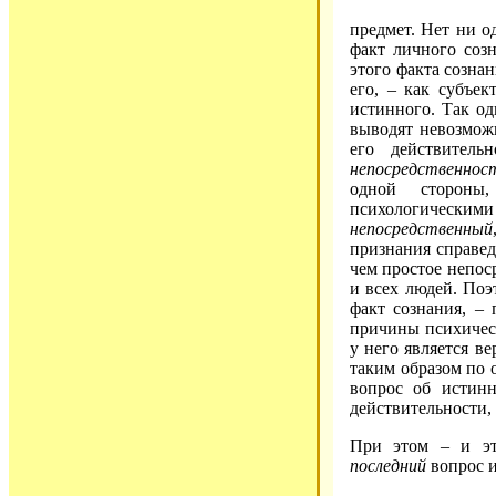
предмет. Нет ни о
факт личного соз
этого факта созна
его, – как субъе
истинного. Так о
выводят невозможн
его действитель
непосредственнос
одной стороны
психологическими
непосредственный
признания справед
чем простое непос
и всех людей. Поэ
факт сознания, –
причины психическ
у него является ве
таким образом по 
вопрос об истинн
действительности,
При этом – и 
последний
вопрос 