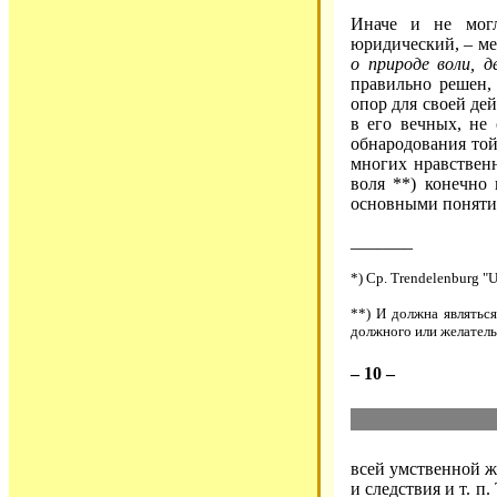
Иначе и не могл
юридический, – ме
о природе воли, д
правильно решен, 
опор для своей де
в его вечных, не
обнародования той
многих нравственн
воля **) конечно
основными поняти
_______
*) Ср. Trendelenburg "U
**) И должна являтьс
должного или желательн
– 10 –
всей умственной ж
и следствия и т. п