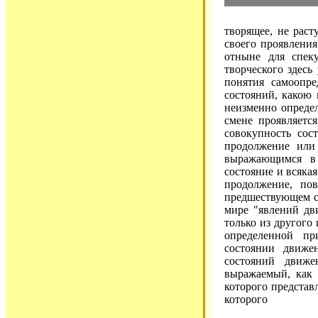
творящее, не рас
своего проявления
отныне для спеку
творческого здесь
понятия самоопр
состояний, какою 
неизменно опреде
смене проявляетс
совокупность со
продолжение или 
выражающимся в 
состояние и всяка
продолжение, по
предшествующем со
мире "явлений дв
только из другого 
определенной пр
состоянии движе
состояний движ
выражаемый, как 
которого представ
которого