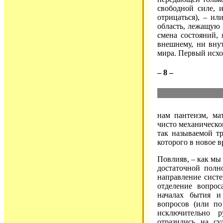
свободной силе, 
отрицаться), – ил
область, лежащую 
смена состояний, 
внешнему, ни внут
мира. Первый исхо
– 8 –
нам пантеизм, ма
чисто механическог
так называемой т
которого в новое 
Повлияв, – как мы 
достаточной полн
направление сист
отделение вопрос
началах бытия и
вопросов (или по
исключительно р
отразились на су