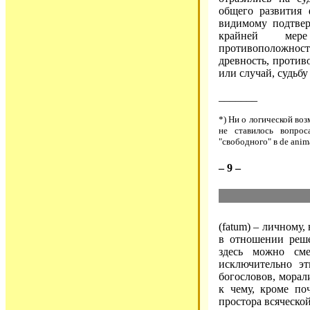
общего развития
видимому подтвер
крайней мере
противоположнос
древность, против
или случай, судьбу
_______
*) Ни о логической во
не ставилось вопрос
"свободного" в de anim
– 9 –
(fatum) – личному,
в отношении ре
здесь можно сме
исключительно эт
богословов, морали
к чему, кроме по
простора всяческой