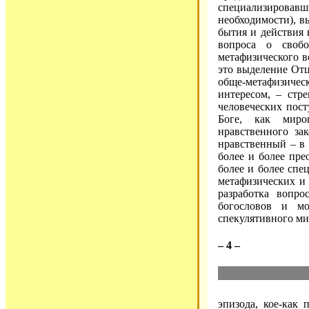
специализировавш
необходимости), 
бытия и действия 
вопроса о своб
метафизического в
это выделение От
обще-метафизич
интересом, – стр
человеческих пос
Боге, как мироп
нравственного за
нравственный – в 
более и более пре
более и более спе
метафизических и 
разработка вопро
богословов и м
спекулятивного ми
– 4 –
эпизода, кое-как