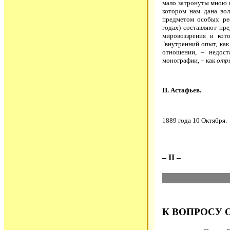
мало затронуты мною 
котором нам дана во
предметом особых ре
годах) составляют пре
мировоззрения и кот
"внутренний опыт, как
отношении, – недост
монографии, – как
отр
П. Астафьев.
1889 года 10 Октября.
– II –
К ВОПРОСУ 