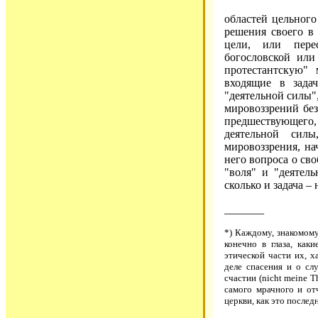
областей цельного
решения своего 
цели, или перес
богословской или
протестантскую"
входящие в задач
"деятельной силы"
мировоззрений без
предшествующего
деятельной сил
мировоззрения, на
него вопроса о сво
"воля" и "деятель
сколько и задача –
_______
*) Каждому, знакомому
конечно в глаза, как
этической части их, х
деле спасения и о сл
счастии (nicht meine T
самого мрачного и от
церкви, как это после