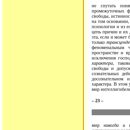
не спутать пон
промежуточных ф
свободы, истиннос
на том основании, 
психологии и из е
цепь причин и их 
эта, если и может 
только
трансценд
феноменальным ч
пространстве и в
исключения господ
характера
, тако
свободы и допус
сознательных де
досознательном 
характера. В этом 
мир интеллигибел
– 23 –
мир
никогда и 