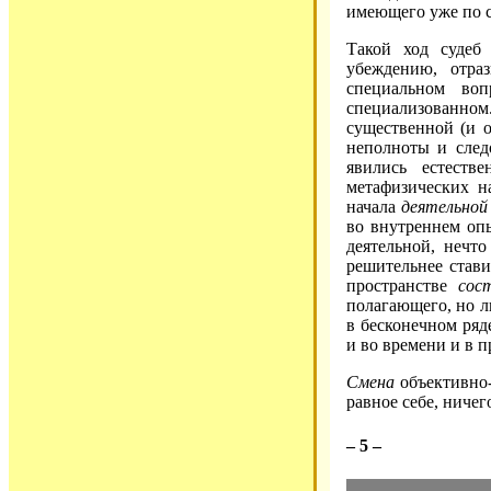
имеющего уже по с
Такой ход судеб
убеждению, отра
специальном во
специализованном
существенной (и 
неполноты и след
явились естеств
метафизических н
начала
деятельной
во внутреннем оп
деятельной, нечт
решительнее стави
пространстве
сос
полагающего, но 
в бесконечном ряд
и во времени и в п
Смена
объективно
равное себе, ничег
– 5 –