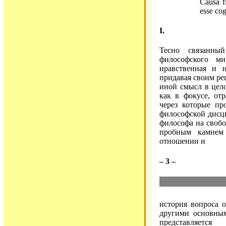
Causa f
esse co
I.
Тесно связанны
философского ми
нравственная и н
придавая своим ре
иной смысл в цело
как в фокусе, от
через которые пр
философской дисци
философа на свобо
пробным камнем
отношении и
– 3 –
история вопроса о
другими основным
представляетс