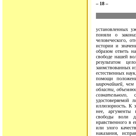
– 18 –
установленных 
поняли о закона
человеческого, о
истории и значен
образом ответь н
свободе нашей вол
результатом цел
заимствованных из
естественных наук
помощи положени
широчайшей, чем 
области, объемлющ
сознательного
, с
удостоверяемой л
иллюзорность. К э
нее, аргументы 
свободы воли д
нравственного в е
или злого качест
наказания, испра