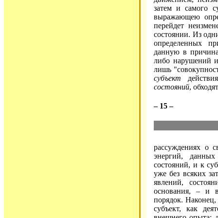
затем и самого 
выражающею опре
перейдет неизме
состоянии. Из одн
определенных пр
данную в причина
либо нарушений ил
лишь "совокупнос
субъект
действия
состояний
, обходя
– 15 –
рассуждениях о с
энергий, данных
состояний, и к су
уже без всяких з
явлений, состоян
основания, – и 
порядок. Наконец, 
субъект, как дея
внешнего опыта: 