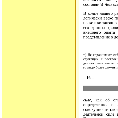
состояний!
Чем
все
В конце нашего ра
логически веско 
насколько законно
его данных (воли
внешнего опыта п
представление о д
_______
*) Не спрашивают себ
служащих к построен
данных внутреннего 
гораздо более сложны
– 16 –
силе
, как об оп
определенное же 
совокупности таки
деятельной силе 