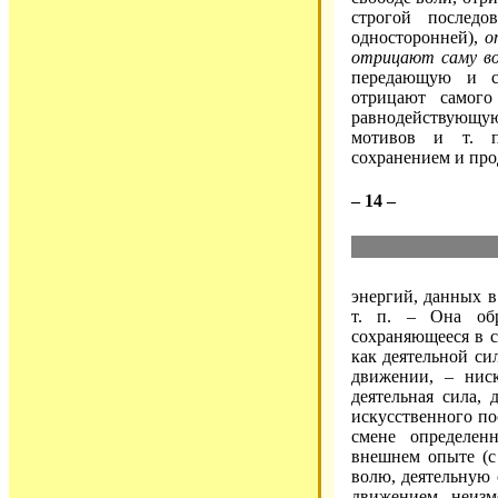
строгой послед
односторонней),
о
отрицают саму в
передающую и с
отрицают самог
равнодействующу
мотивов и т. п
сохранением и пр
– 14 –
энергий, данных в
т. п. – Она об
сохраняющееся в с
как деятельной си
движении, – ниск
деятельная сила,
искусственного по
смене определе
внешнем опыте (с
волю, деятельную 
движением, неизм