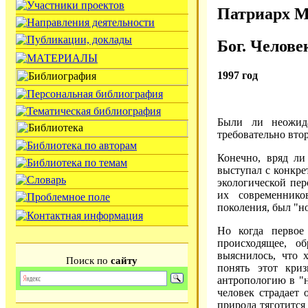
Патриарх М
Бог. Челове
1997 год
Были ли неожид
требовательно вто
Конечно, вряд ли
выступал с конкр
экологической пер
их современнико
поколения, был "н
Но когда первое
происходящее, о
выяснилось, что 
Поиск по
сайту
понять этот кри
антропологию в "н
человек страдает 
природа тяготится