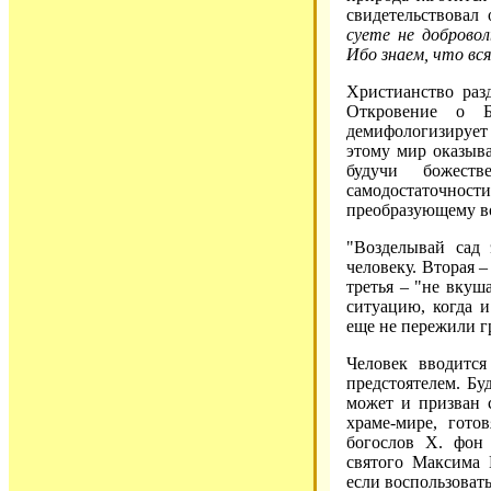
свидетельствовал
суете не добровол
Ибо знаем, что вс
Христианство раз
Откровение о Б
демифологизирует 
этому мир оказыва
будучи божест
самодостаточност
преобразующему в
"Возделывай сад 
человеку. Вторая –
третья – "не вкуш
ситуацию, когда и
еще не пережили г
Человек вводитс
предстоятелем. Бу
может и призван 
храме-мире, гото
богослов X. фон 
святого Максима 
если воспользоват