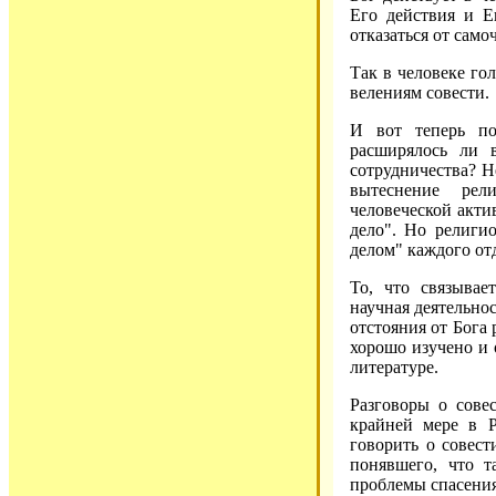
Его действия и Е
отказаться от само
Так в человеке го
велениям совести.
И вот теперь по
расширялось ли 
сотрудничества? Н
вытеснение рел
человеческой акти
дело". Но религио
делом" каждого от
То, что связывае
научная деятельнос
отстояния от Бога 
хорошо изучено и 
литературе.
Разговоры о совес
крайней мере в 
говорить о совест
понявшего, что т
проблемы спасения