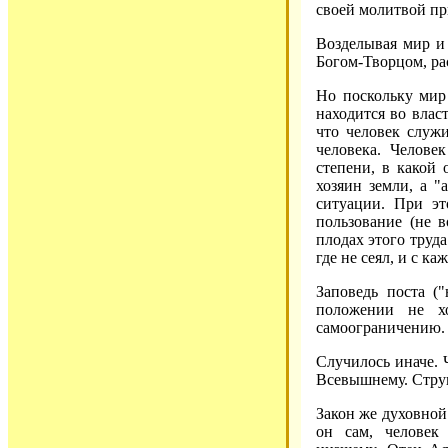
своей молитвой пр
Возделывая мир и 
Богом-Творцом, рас
Но поскольку мир
находится во влас
что человек служ
человека. Челове
степени, в какой
хозяин земли, а "
ситуации. При эт
пользование (не в
плодах этого труда
где не сеял, и с к
Заповедь поста (
положении не х
самоограничению.
Случилось иначе. Ч
Всевышнему. Струк
Закон же духовной
он сам, человек