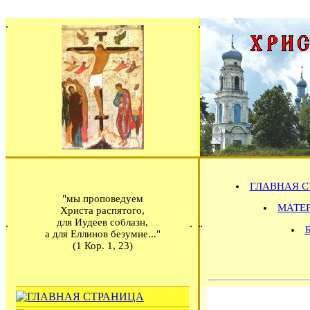
ГЛАВНАЯ С
"мы проповедуем
МАТЕРИ
Христа распятого,
для Иудеев соблазн,
а для Еллинов безумие..."
(1 Кор. 1, 23)