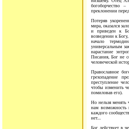
низшему. Отец Ал
богоборчество –
преклонении пере
Потеряв укоренен
мира, оказался зал
и приведен к Бо
возведении к Богу,
начало термоди
универсальным за
нарастание энтро
Писания, Бог не со
человеческой исто
Православное бог
грехопадение пр
преступление чело
чтобы изменить че
помиловав его).
Но нельзя менять 
нам возможность 
каждого сообществ
нет...
Бог действует в ч