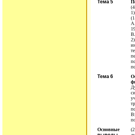
Тема 5
П
(4
1
(1
А
19
В
2
и
т
п
п
п
Тема 6
О
ф
Д
с
у
т
п
В
п
Основные
(
выводы
д