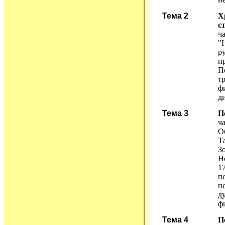
Тема 2
Х
с
ча
"
р
п
П
т
ф
д
Тема 3
П
ча
О
Т
З
Н
1
п
п
д
ф
Тема 4
П