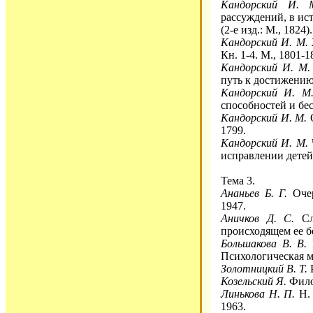
Кандорский И. 
рассуждений, в ист
(2-е изд.: М., 1824).
Кандорский И. М.
Кн. 1-4. М., 1801-1
Кандорский И. М.
путь к достижению 
Кандорский И. М
способностей и бес
Кандорский И. М.
О
1799.
Кандорский И. М.
исправлении детей 
Тема 3.
Ананьев Б. Г.
Очер
1947.
Аничков Д. С.
Сло
происходящем ее бе
Большакова В. В.
П
Психологическая мы
Золотницкий В. Т.
Р
Козельский Я.
Фило
Линькова Н. П.
Н. 
1963.