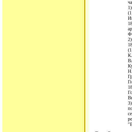
ч
1
(
И
1
а
Ф
2
1
(
К
В
К
Н
Г
Г
1
Г
В
3
п
с
р
"