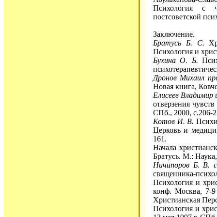
Психология с ч
постсоветской пси
Заключение.
Братусь Б. С.
Хри
Психология и христ
Бухина О. Б.
Псих
психотерапевтическ
Дронов Михаил пр
Новая книга, Ковче
Елисеев Владимир 
отверзения чувств
СПб., 2000, с.206-2
Котов И. В.
Психич
Церковь и медицин
161.
Начала христианск
Братусь. М.: Наука,
Ничипоров Б. В. с
священника-психол
Психология и хрис
конф. Москва, 7-9
Христианская Перс
Психология и хрис