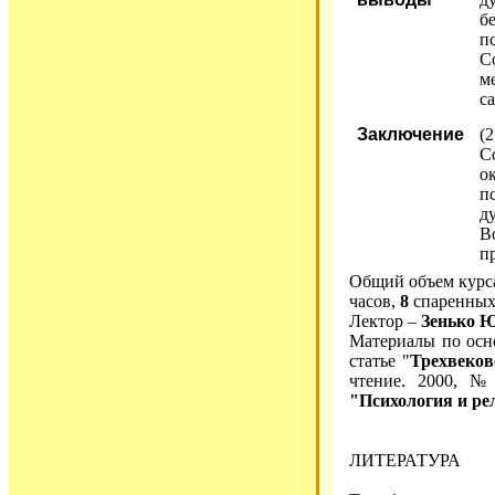
б
п
С
м
с
Заключение
(
С
о
п
д
В
п
Общий объем курс
часов,
8
спаренных
Лектор –
Зенько 
Материалы по осн
статье "
Трехвеков
чтение. 2000, №
"Психология и ре
ЛИТЕРАТУРА