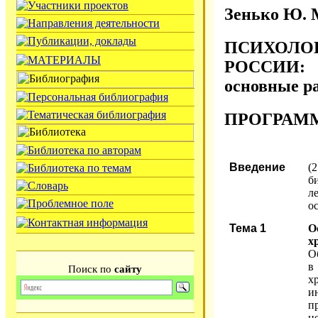
Зенько Ю. 
ПСИХОЛОГ
РОССИИ:
основные ра
ПРОГРАММ
Введение
(
б
л
о
Тема 1
О
х
О
в
Поиск по
сайту
х
и
п
н