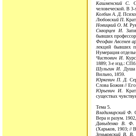
Кашменский С.
Си
человеческой. В 3-х
Колбин А. Д.
Психол
Любовский П.
Крат
Новицкий О. М.
Рук
Скворцев И.
Запи
бывших профессоро
Феофан Авсенев ар
лекций бывших пр
Нумерация отдельн
Чистович И.
Курс 
1889; 3-е изд.: СПб.
Шульгин И.
Душа ч
Вильно, 1859.
Юркевич П. Д.
Сер
Слова Божия // Его
Юрьевич И.
Кратк
существах чувству
Тема 5.
Владимирский Ф.
С
Вера и разум. 1902
Давыденко В. Ф.
(Харьков, 1903; // 
Зеньковский В. В.