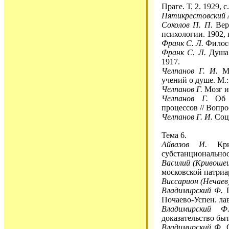
Праге. Т. 2. 1929, с
Пятикрестовский 
Соколов П. П.
Вера
психологии. 1902, к
Франк С. Л.
Филосо
Франк С. Л
.
Душа 
1917.
Челпанов Г. И.
Мо
учений о душе. М.: 
Челпанов Г.
Мозг и
Челпанов Г.
Об э
процессов // Вопро
Челпанов Г. И.
Соци
Тема 6.
Айвазов И.
Крит
субстанциональнос
Василий (Кривошеи
московской патриар
Виссарион (Нечаев)
Владимирский Ф.
П
Почаево-Успен. лав
Владимирский Ф
доказательство быт
Владимирский Ф.
С