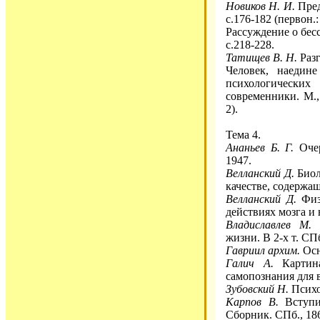
Новиков Н. И.
Пред
с.176-182 (первон.:
Рассуждение о бесс
с.218-228.
Татищев В. Н.
Разг
Человек, наедин
психологически
современники. М.,
2).
Тема 4.
Ананьев Б. Г.
Очер
1947.
Велланский Д.
Биол
качестве, содержа
Велланский Д.
Физи
действиях мозга и
Владиславлев М.
П
жизни. В 2-х т. СПб
Гавриил архим.
Осн
Галич А.
Картина
самопознания для в
Зубовский Н.
Психо
Карпов В.
Вступит
Сборник. СПб., 186