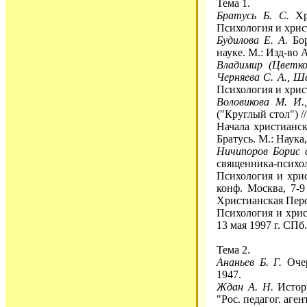
Тема 1.
Братусь Б. С.
Хри
Психология и христ
Будилова Е. А.
Бор
науке. М.: Изд-во
Владимир (Цветков
Черняева С. А., Ш
Психология и христ
Воловикова М. И.
("Круглый стол") /
Начала христианск
Братусь. М.: Наука,
Ничипоров Борис 
священника-психол
Психология и хрис
конф. Москва, 7-9
Христианская Перс
Психология и хрис
13 мая 1997 г. СП
Тема 2.
Ананьев Б. Г.
Очер
1947.
Ждан А. Н.
Истори
"Рос. педагог. аген