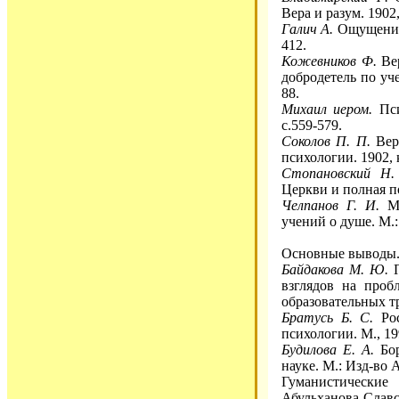
Вера и разум. 1902
Галич А.
Ощущение р
412.
Кожевников Ф.
Вер
добродетель по уче
88.
Михаил иером.
Пси
с.559-579.
Соколов П. П.
Вера
психологии. 1902, к
Стопановский Н.
Церкви и полная п
Челпанов Г. И.
Мо
учений о душе. М.: 
Основные выводы
Байдакова М. Ю.
П
взглядов на проб
образовательных тр
Братусь Б. С.
Рос
психологии. М., 199
Будилова Е. А.
Бор
науке. М.: Изд-во
Гуманистические
Абульханова-Славс