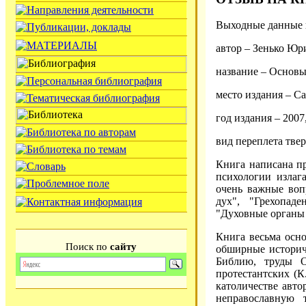
Выходные данные 
автор – Зенько Ю
название – Основы
место издания – Са
год издания – 2007
вид переплета тве
Книга написана п
психологии излаг
очень важные вопр
дух", "Грехопаде
"Духовные органы ч
Книга весьма осно
Поиск по
сайту
обширные историч
Библию, труды 
протестантских (К
католичестве авто
неправославную 