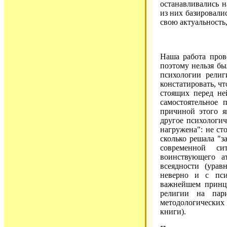
останавливались н
из них базировали
свою актуальность,
Наша работа пров
поэтому нельзя бы
психологии религ
констатировать, ч
стоящих перед не
самостоятельное 
причиной этого я
другое психологич
нагружена": не ст
сколько решала "з
современной си
воинствующего ат
всеядности (ура
неверно и с пси
важнейшем принц
религии на пар
методологических 
книги).