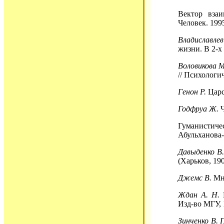
Вектор взаи
Человек. 1995
Владиславлев
жизни. В 2-х 
Воловикова М
// Психологи
Генон Р.
Царс
Годфруа Ж.
Ч
Гуманистиче
Абульханова-
Давыденко В.
(Харьков, 190
Джемс В.
Мно
Ждан А. Н.
И
Изд-во МГУ, 
Зинченко В. 