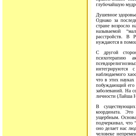
глубочайшую мудро
Душевное здоровье
Однако за послед
стране возросло н
называемой “ма
расстройств. В 
нуждаются в помо
С другой сторо
психотерапию а
псевдорелигиоз
интегрируются 
наблюдаемого хаос
что в этих науках
побуждающий его 
заболеваний. На с
личности (Лайша Н.
В существующих 
координата. Это
ущербным. Основа
подчеркивал, что
оно делает нас лю
человеке непреме