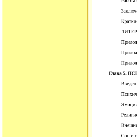
Работа 
Заключ
Кратки
ЛИТЕ
Прилож
Прилож
Прилож
Глава 5. 
Введе
Психич
Эмоции
Религи
Внешне
Сон и 