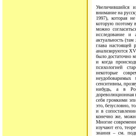
Увеличившийся и
внимание на русск
1997), которая н
которую поэтому 
можно согласитьс
исследование и 
актуальность (там
глава настоящей 
анализируются XVII
было достаточно м
и когда происход
психологией ста
некоторые совр
неудобоваримых 
сенситивны, прозву
нибудь, а в Ро
дореволюционная п
себя громкими эпи
это, безусловно, т
и в сопоставлени
конечно же, можно
Многие современны
изучают его, тео
знания – см. по