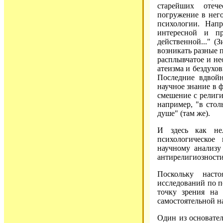
старейших отеч
погружение в него
психологии. Напр
интересной и пр
действенной..." (З
возникать разные п
расплывчатое и не
атеизма и бездухо
Последние вдвойн
научное знание в 
смешение с религи
например, "в стол
душе" (там же).
И здесь как не
психологическое
научному анализу
антирелигиозности
Поскольку наст
исследований по п
точку зрения на 
самостоятельной 
Один из основател