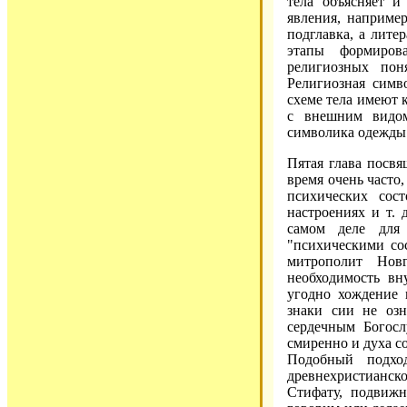
тела объясняет и
явления, например
подглавка, а лите
этапы формиров
религиозных пон
Религиозная симв
схеме тела имеют 
с внешним видом
символика одежды 
Пятая глава посвя
время очень часто
психических сос
настроениях и т. 
самом деле для
"психическими со
митрополит Новг
необходимость вн
угодно хождение 
знаки сии не оз
сердечным Богослу
смиренно и духа со
Подобный подхо
древнехристианс
Стифату, подвижн