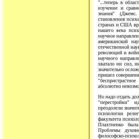
"...теперь в обла
изучение и сравн
знания" (Джемс.
становления психо
странах и США вре
нашего века псих
научное направлен
американской нау
отечественной нау
революций и войн 
научного направл
хватало ни сил, н
значительно осложн
пришел совершенн
"беспристрастно
абсолютно невозм
Но надо отдать до
"перестройки" и
преодолели значит
психологии рели
факультета психол
Плахтиенко была
Проблемы духовн
философско-психо