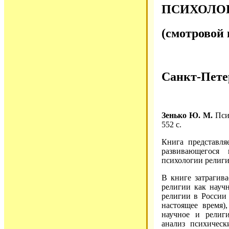
ПСИХОЛО
(смотровой 
Санкт-Пете
Зенько Ю. М.
Псих
552 с.
Книга представля
развивающегося
психологии религи
В книге затрагив
религии как науч
религии в России 
настоящее время)
научное и религ
анализ психическ