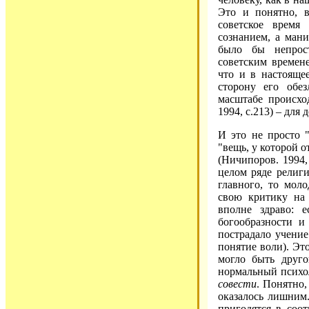
Это и понятно, в
советское время
сознанием, а ман
было бы непрост
советским времен
что и в настояще
сторону его обе
масштабе происхо
1994, с.213) – дл
И это не просто "
"вещь, у которой о
(Ничипоров. 1994,
целом ряде религи
главного, то моло
свою критику на
вполне здраво: е
богообразности и
пострадало учени
понятие воли). Это
могло быть друго
нормальный психол
совести
. Понятно,
оказалось лишним
пригодятся в соо