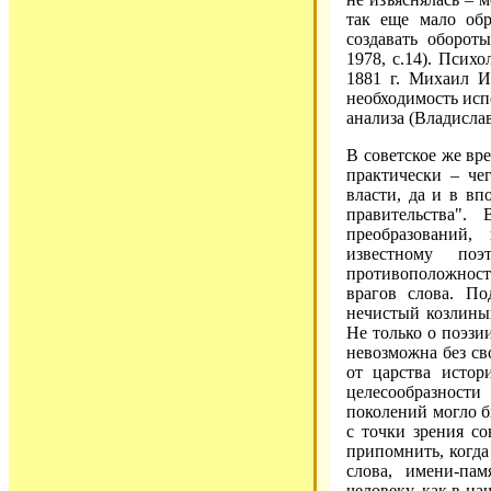
так еще мало об
создавать оборот
1978, с.14). Псих
1881 г. Михаил И
необходимость исп
анализа (Владиславл
В советское же вре
практически – че
власти, да и в в
правительства"
преобразований,
известному по
противоположнос
врагов слова. П
нечистый козлиный
Не только о поэзи
невозможна без св
от царства истор
целесообразност
поколений могло б
с точки зрения со
припомнить, когда
слова, имени-пам
человеку, как в на