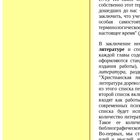
собственно этот т
дошедших до нас 
заключить, что уч
особая самосто
терминологическое
настоящее время" (
В заключение не
литературе
и спо
каждой главы со
оформляются стан
издания работы)
литература
, раз
"Христианская ли
литература дорево
из этого списка п
второй список вкл
входят как работ
современных псих
списка будет исп
количество литера
Такое ее колич
библиографическо
Во-первых, мы ст
идей и мыслей, ч