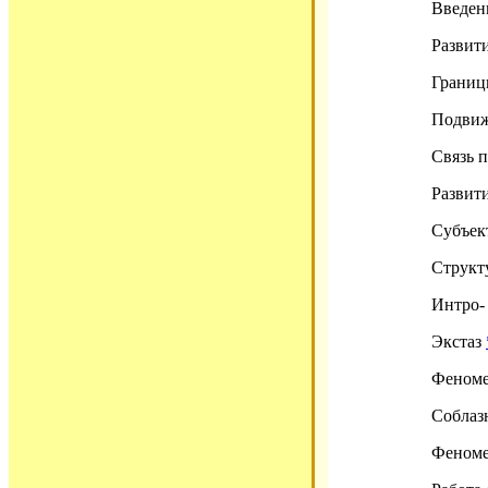
Введе
Развити
Границ
Подвиж
Связь п
Развит
Субъек
Структ
Интро-
Экстаз
Феноме
Соблаз
Феноме