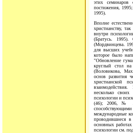
этих семинаров с
постижения, 1995;
1995).
Вполне естествен
христианству, та
внутри психологии
(Братусь. 1995)
(Мордвинцева. 19
для высших учебн
которое было нап
"Обновление гума
круглый стол на 
(Воловикова, Мах
основ развития 
христианской пс
взаимодействия.
несколько своих
психологии и психо
(46); 2006, № 
способствующи
международные ко
проводившиеся в 
основных работах
психологии см. по