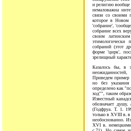
и религию вообще (
немаловажна инте
связи со своими г
которое в Новом 
'собрание', 'сооб
собрание всех ве
своим латински
этимологически 
собраний (этот д
форме 'цирк', по
зрелищный характе
Казалось бы, в 
неожиданностей,
Приведем пример 
но без указания
определено как "пс
ход"", таким обра
Известный канадск
обозначает душу,
(Годфруа. Т. 1. 1
только в XVIII в. 
необоснованно. Из
XVI в. немецкими
с.71). Но самое 