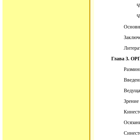
Ч
Ч
Основ
Заключ
Литера
Глава 3. 
Размин
Введе
Ведуща
Зрение 
Кинест
Осязан
Синест