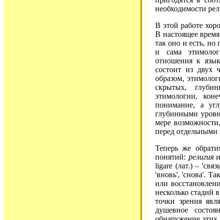
необходимости рел
В этой работе хор
В настоящее время
так оно и есть, н
и сама этимолог
отношения к язык
состоит из двух 
образом, этимологи
скрытых, глуби
этимологии, кон
понимание, а угл
глубинными уровн
мере возможности
перед отдельными 
Теперь же обрати
понятий:
религия
ligare (лат.) – 'свя
'вновь', 'снова'. 
или восстановлени
несколько стадий 
точки зрения явл
душевное состоя
обнаружение этих 