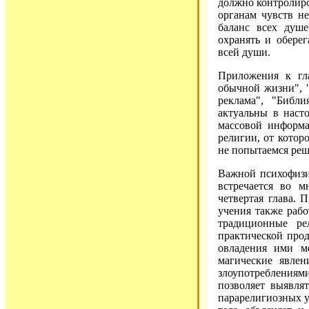
должно контролир
органам чувств н
баланс всех душе
охранять и оберег
всей души.
Приложения к гл
обычной жизни", "
реклама", "Библ
актуальны в насто
массовой информа
религии, от котор
не попытаемся реша
Важной психофизи
встречается во м
четвертая глава. 
учения также рабо
традиционные ре
практической прод
овладения ими м
магические явлен
злоупотреблениями
позволяет выявля
парарелигиозных уч