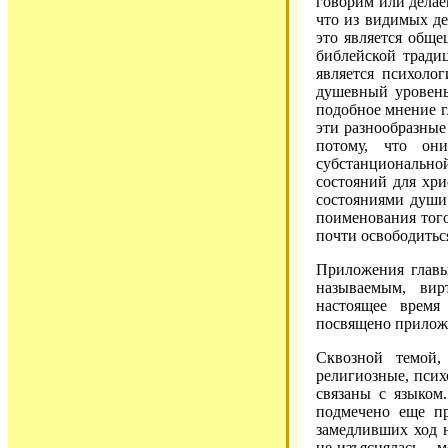
говорим или делае
что из видимых де
это является обще
библейской тради
является психолог
душевный уровень
подобное мнение г
эти разнообразные
потому, что они
субстанциональ
состояний для хри
состояниями души:
поименования того
почти освободиться
Приложения главы
называемым, вир
настоящее время
посвящено приложе
Сквозной темой,
религиозные, псих
связаны с языком
подмечено еще п
замедливших ход 
не изъяснялась – м