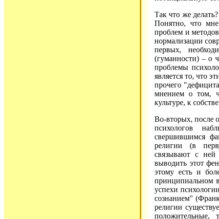
Так что же делать
Понятно, что мне
проблем и методов
нормализации совр
первых, необход
(гуманности) – о 
проблемы психоло
является то, что э
прочего "дефицита"
мнением о том, ч
культуре, к собств
Во-вторых, после 
психологов наб
свершившимся фа
религии (в перв
связывают с ней
выводить этот фен
этому есть и бол
принципиальном в
успехи психологи
сознанием" (Франк
религии существуе
положительные,