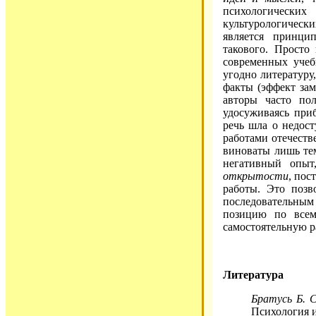
психологическ
культурологически
является принци
такового. Просто
современных учеб
угодно литературу
факты (эффект зам
авторы часто по
удосуживаясь при
речь шла о недост
работами отечест
виноваты лишь тем
негативный опыт
открытости
, пос
работы. Это позв
последовательным
позицию по всем
самостоятельную р
Литература
Братусь Б. С
Психология и