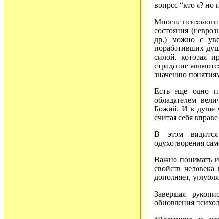
вопрос “кто я? но 
Многие психологи
состояния (невроз
др.) можно с ув
поработивших душ
силой, которая п
страдание являютс
значению понятиям
Есть еще одно пр
обладателем вели
Божий. И к душе 
считая себя вправе
В этом видится
одухотворения сам
Важно понимать и
свойств человека 
дополняет, углубля
Завершая рукопи
обновления психол