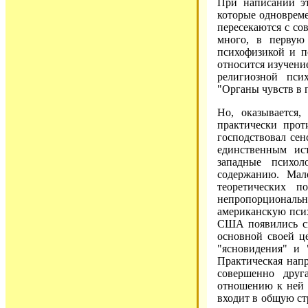
При написании э
которые одновреме
пересекаются с со
много, в первую
психофизикой и п
относится изучени
религиозной пси
"Органы чувств в 
Но, оказывается
практически прот
господствовал се
единственным ис
западные психо
содержанию. Мал
теоретических 
непропорциональ
американскую псих
США появились сп
основной своей ц
"ясновидения" и 
Практическая напр
совершенно друг
отношению к ней 
входит в общую ст