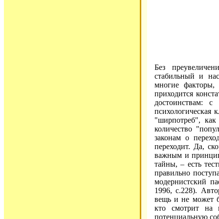
Без преувеличен
стабильный и нас
многие факторы,
приходится конста
достоинствам: с
психологическая к
"ширпотреб", как
количество "попу
законам о перехо
переходит. Да, ск
важным и принцип
тайны, – есть тес
правильно поступа
модернистский па
1996, с.228). Ав
вещь и не может б
кто смотрит на 
потенциальную собс